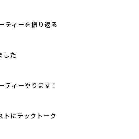
 Proパーティーを振り返る
りました
 Proパーティーやります！
をゲストにテックトーク