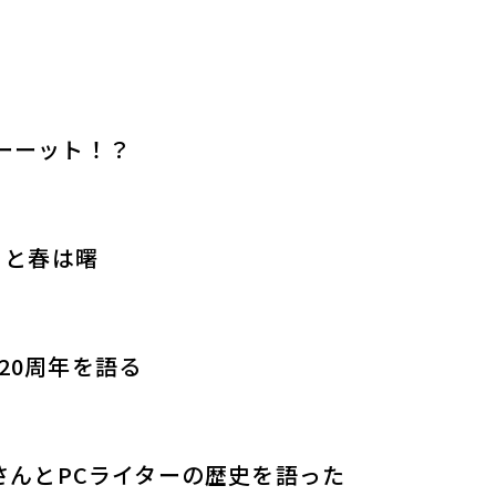
ゼーーット！？
r祭りと春は曙
i 20周年を語る
男さんとPCライターの歴史を語った