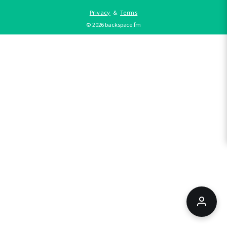
Privacy
&
Terms
©
2026
backspace.fm