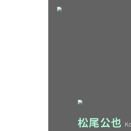
松尾公也
K