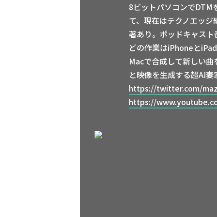
8ビットパソコンでDTMを
て、現在はテクノエッジ編集
著あり。ポッドキャスト番組
どの作業はiPhoneとiPa
Macで合成して新しい曲
と映像を生成する超AI妻
https://twitter.com/ma
https://www.youtube.c