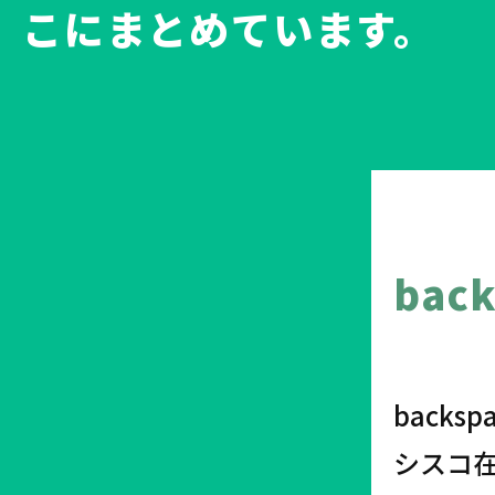
こにまとめています。
bac
back
シスコ