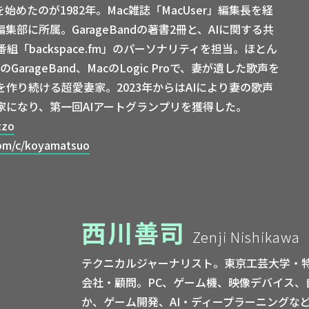
始めたのが1982年。Mac雑誌「MacUser」編集長を経
部に所属。GarageBandの著書2冊と、AIに関する共
「backspace.fm」のパーソナリティを担当。ほとん
dのGarageBand、MacのLogic Proで、妻が遺した歌声を
を作り続ける超愛妻家。2023年からはAIにより妻の歌声
家になり、第一回AIアートグランプリを獲得した。
zzo
om/c/koyamatsuo
西川善司
Zenji Nishikawa
テクニカルジャーナリスト。東京工芸大学・特別講師。
会社・顧問。PC、ゲーム機、映像デバイス、
か、ゲーム開発、AI・ディープラーニングな