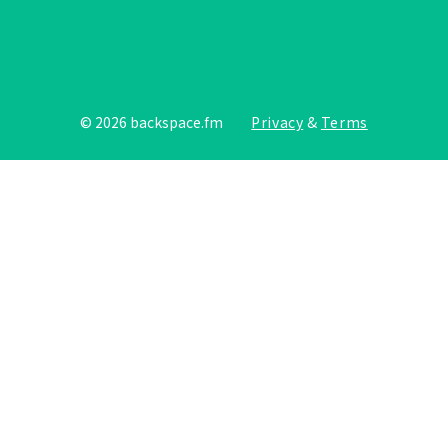
©
2026
backspace.fm
Privacy
&
Terms