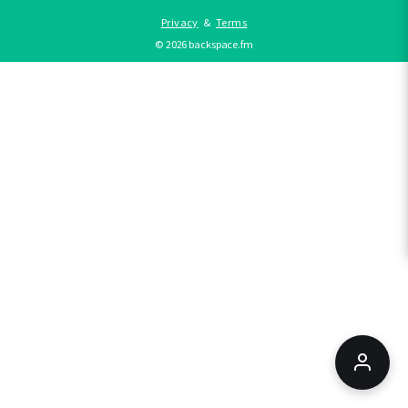
Privacy
&
Terms
©
2026
backspace.fm