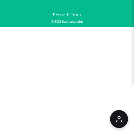
Privacy
&
Terms
©
2026
backspace.fm